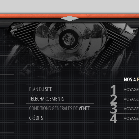
NOS 4
F
1
PLAN DU
SITE
VOYAGE
2
TÉLÉCHARGEMENTS
VOYAGE
3
CONDITIONS GÉNERALES DE
VENTE
VOYAGE
4
CRÉDITS
VOYAGES