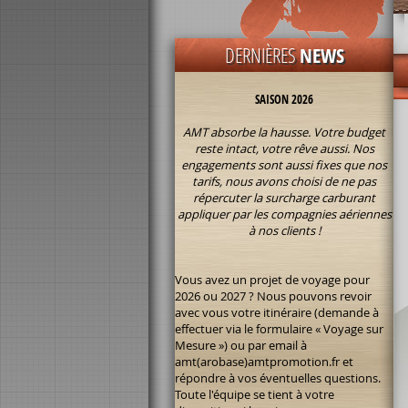
SURCHARGE CARBURANT 2026 :
DERNIÈRES
NEWS
SAISON 2026
AMT absorbe la hausse. Votre budget
reste intact, votre rêve aussi. Nos
engagements sont aussi fixes que nos
tarifs, nous avons choisi de ne pas
répercuter la surcharge carburant
appliquer par les compagnies aériennes
à nos clients !
Vous avez un projet de voyage pour
2026 ou 2027 ? Nous pouvons revoir
avec vous votre itinéraire (demande à
effectuer via le formulaire « Voyage sur
Mesure ») ou par email à
amt(arobase)amtpromotion.fr et
répondre à vos éventuelles questions.
Toute l'équipe se tient à votre
disposition si besoin.