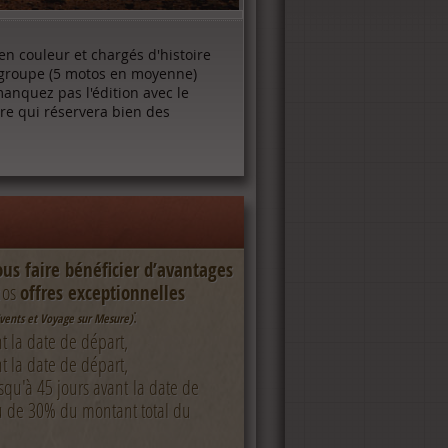
n couleur et chargés d'histoire
 groupe (5 motos en moyenne)
 manquez pas l'édition avec le
re qui réservera bien des
ous faire
bénéficier d’avantages
 nos
offres exceptionnelles
:
Events et Voyage sur Mesure)
t la date de départ,
nt la date de départ,
usqu'à 45 jours avant la date de
u de 30% du montant total du