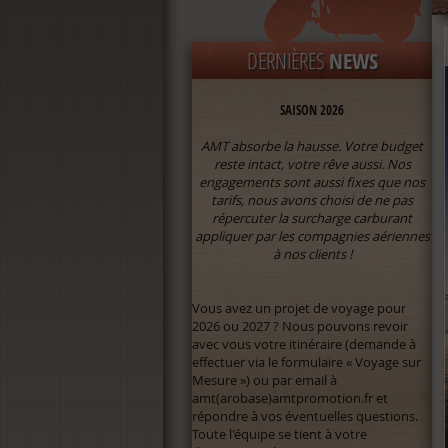
SURCHARGE CARBURANT 2026 :
DERNIÈRES
NEWS
SAISON 2026
AMT absorbe la hausse. Votre budget
reste intact, votre rêve aussi. Nos
engagements sont aussi fixes que nos
tarifs, nous avons choisi de ne pas
répercuter la surcharge carburant
appliquer par les compagnies aériennes
à nos clients !
Vous avez un projet de voyage pour
2026 ou 2027 ? Nous pouvons revoir
avec vous votre itinéraire (demande à
effectuer via le formulaire « Voyage sur
Mesure ») ou par email à
amt(arobase)amtpromotion.fr et
répondre à vos éventuelles questions.
Toute l'équipe se tient à votre
disposition si besoin.