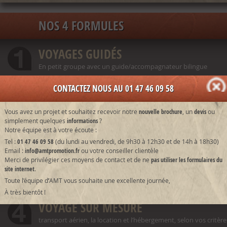
NOS 4 FORMULES
VOYAGES GUIDÉS
En petit groupe avec un guide/accompagnateur bilingue
CONTACTEZ NOUS AU 01 47 46 09 58
MOTOTOUR
Vous avez un projet et souhaitez recevoir notre
nouvelle brochure
, un
devis
ou
en individuel (seul ou entre amis/famille) sans accompagnateu
simplement quelques
informations
?
Notre équipe est à votre écoute :
Tel :
01 47 46 09 58
(du lundi au vendredi, de 9h30 à 12h30 et de 14h à 18h30)
Email :
info@amtpromotion.fr
ou votre conseiller clientèle
AUTOTOUR
Merci de privilégier ces moyens de contact et de ne
pas utiliser les formulaires du
en individuel sur nos circuits pré-établis avec une location de v
site internet
.
Toute l’équipe d
’
AMT vous souhaite une excellente journée,
À très bientôt !
VOYAGE SUR MESURE
transport aérien, la location et l’hébergement, selon vos critère