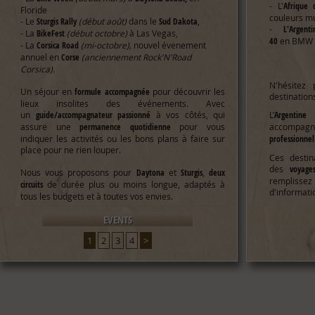
- L'
Afrique 
Floride
couleurs mu
- Le
Sturgis Rally
(début août)
dans le
Sud Dakota
,
-
L'Argen
- La
BikeFest
(début octobre)
à Las Vegas,
40
en BMW 
- La
Corsica Road
(mi-octobre),
nouvel évenement
annuel en
Corse
(anciennement Rock'N'Road
Corsica).
N'hésitez
Un séjour en
formule accompagnée
pour découvrir les
destinatio
lieux insolites des événements. Avec
un
guide/accompagnateur passionné
à vos côtés, qui
L’
Argentin
assure une
permanence quotidienne
pour vous
accom
indiquer les activités ou les bons plans à faire sur
professionnel
place pour ne rien louper.
Ces destin
des
voyages
Nous vous proposons pour
Daytona
et
Sturgis
,
deux
rempliss
circuits
de durée plus ou moins longue, adaptés à
d'informati
tous les budgets et à toutes vos envies.
EVENTS
1
2
3
4
>