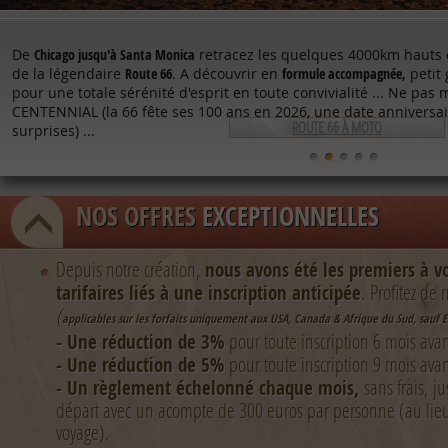
De
Chicago jusqu'à Santa Monica
retracez les quelques 4000km hauts e
de la légendaire
Route 66
. A découvrir en
formule accompagnée,
petit
pour une totale sérénité d'esprit en toute convivialité ... Ne pas
CENTENNIAL (la 66 fête ses 100 ans en 2026, une date anniversai
ROUTE 66 À MOTO
surprises) ...
NOS OFFRES
EXCEPTIONNELLES
Depuis notre création,
nous avons été les premiers
à v
. Profitez de
tarifaires liés à une inscription anticipée
(
applicables sur les forfaits uniquement aux USA, Canada & Afrique du Sud, sauf 
pour toute inscription 6 mois avan
- Une réduction de 3%
pour toute inscription 9 mois ava
- Une réduction de 5%
sans frais, j
- Un règlement échelonné chaque mois,
départ avec un acompte de 300 euros par personne (au lie
voyage).