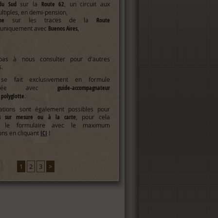
du Sud
sur la
Route 62
, un circuit aux
ltiples, en demi-pension,
tine
sur les traces de la
Route
uniquement avec
Buenos Aires,
 pas à nous consulter pour d'autres
ns.
e
se fait exclusivement en formule
pagnée avec
guide-accompagnateur
 polyglotte
.
ations sont également possibles pour
 sur mesure ou à la carte
, pour cela
ez le formulaire avec le maximum
ons en cliquant
ICI
!
1
2
3
>