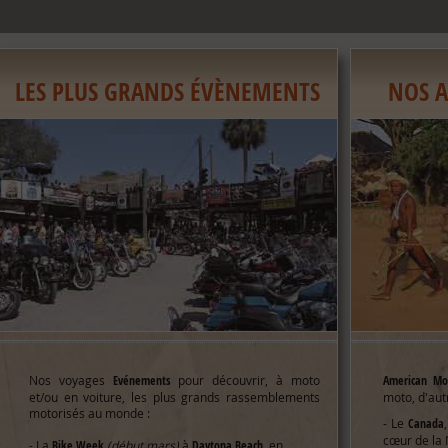
LES PLUS GRANDS ÉVÈNEMENTS
NOS A
Nos voyages
Evénements
pour découvrir, à moto
American Mot
et/ou en voiture, les plus grands rassemblements
moto, d'autr
motorisés au monde :
- Le
Canada
cœur de la
- La
Bike Week
(début mars)
à
Daytona Beach,
en