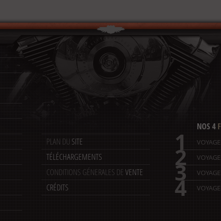
NOS 4
F
1
PLAN DU
SITE
VOYAGE
2
TÉLÉCHARGEMENTS
VOYAGE
3
CONDITIONS GÉNERALES DE
VENTE
VOYAGE
4
CRÉDITS
VOYAGES