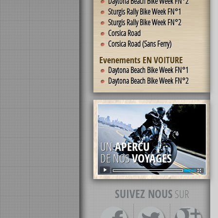
Daytona Beach Bike Week FN°2
Sturgis Rally Bike Week FN°1
Sturgis Rally Bike Week FN°2
Corsica Road
Corsica Road (Sans Ferry)
Evenements EN VOITURE
Daytona Beach Bike Week FN°1
Daytona Beach Bike Week FN°2
UN
APERCU
DE NOS
VOYAGES
SUIVEZ NOUS
SUR