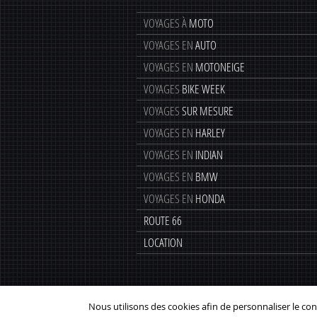
VOYAGES À
MOTO
VOYAGES EN
AUTO
VOYAGES EN
MOTONEIGE
VOYAGES
BIKE WEEK
VOYAGES
SUR MESURE
VOYAGES EN
HARLEY
VOYAGES EN
INDIAN
VOYAGES EN
BMW
VOYAGES EN
HONDA
ROUTE 66
LOCATION
Nous utilisons des cookies afin de personnaliser le cont
Am