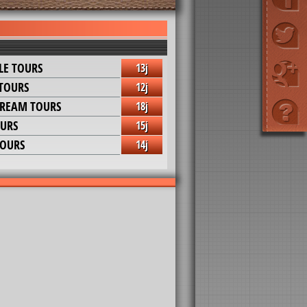
CLE TOURS
13j
 TOURS
12j
REAM TOURS
18j
OURS
15j
OURS
14j