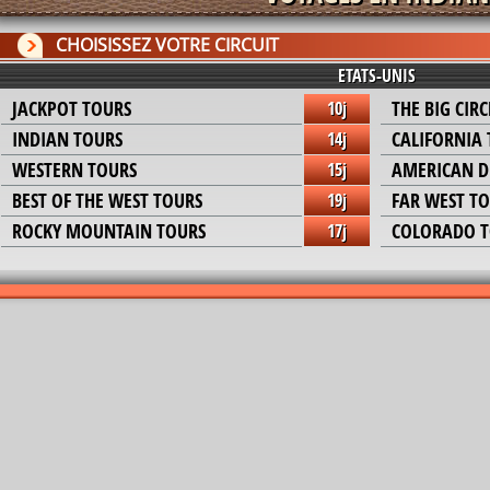
CHOISISSEZ VOTRE CIRCUIT
ETATS-UNIS
JACKPOT TOURS
THE BIG CIR
10j
INDIAN TOURS
CALIFORNIA
14j
WESTERN TOURS
AMERICAN D
15j
BEST OF THE WEST TOURS
FAR WEST T
19j
ROCKY MOUNTAIN TOURS
COLORADO T
17j