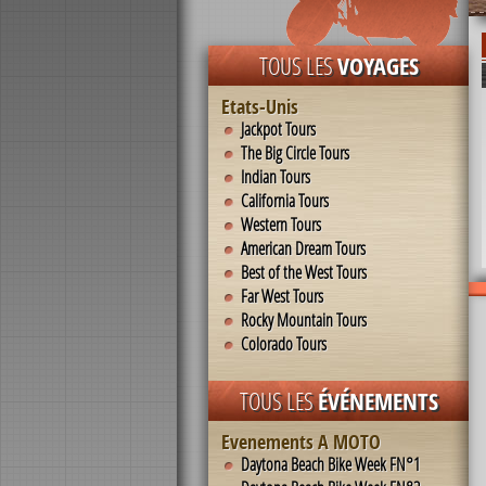
TOUS LES
VOYAGES
Etats-Unis
Jackpot Tours
The Big Circle Tours
Indian Tours
California Tours
Western Tours
American Dream Tours
Best of the West Tours
Far West Tours
Rocky Mountain Tours
Colorado Tours
TOUS LES
ÉVÉNEMENTS
Evenements A MOTO
Daytona Beach Bike Week FN°1