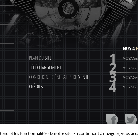
NOS 4
F
1
PLAN DU
SITE
VOYAGE
2
TÉLÉCHARGEMENTS
VOYAGE
3
CONDITIONS GÉNERALES DE
VENTE
VOYAGE
4
CRÉDITS
VOYAGES
enu et les fonctionnalités de notre site. En continuant à naviguer, vous acce
erican Motors Travel
© -
73, avenue Henri Ginoux
92120
Montrouge
- Tél. :
01.47.46.09