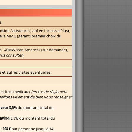
s,
dside Assistance (sauf en Inclusive Plus),
que la MMG (garanti premier choix du
es : «BMW/Pan America» (sur demande),,
us consulter
)
e et autres visites éventuelles,
 et frais médicaux
(en cas de règlement
seillons vivement de bien vous renseigner
nviron 3,5%
du montant total du
nviron
5,5%
du montant total du
:
108 €
par personne jusqu'à 14j