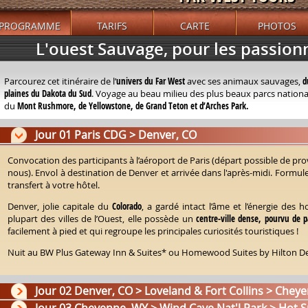
PROGRAMME
TARIFS
CARTE
PHOTOS
L'ouest Sauvage, pour les passion
Parcourez cet itinéraire de l’
univers du Far West
avec ses animaux sauvages,
d
plaines du Dakota du Sud
. Voyage au beau milieu des plus beaux parcs nation
du
Mont Rushmore, de Yellowstone, de Grand Teton et d’Arches Park.
Jour 01 Paris CDG > Denver, CO
Convocation des participants à l’aéroport de Paris (départ possible de pro
nous). Envol à destination de Denver et arrivée dans l'après-midi. Formul
transfert à votre hôtel.
Denver, jolie capitale du
Colorado
, a gardé intact l’âme et l’énergie des
plupart des villes de l’Ouest, elle possède un
centre-ville dense, pourvu de p
facilement à pied et qui regroupe les principales curiosités touristiques !
Nuit au BW Plus Gateway Inn & Suites* ou Homewood Suites by Hilton Den
Jour 02 Denver, CO > Loveland & Fort Collins > Chey