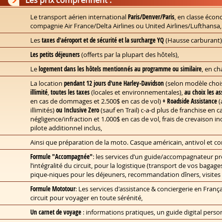
Les prix comprennent :
Le transport aérien international
Paris/Denver/Paris
, en classe écon
compagnie Air France/Delta Airlines ou United Airlines/Lufthansa,
Les
taxes d'aéroport et de sécurité et la surcharge YQ
(Hausse carburant)
Les petits déjeuners
(offerts par la plupart des hôtels),
Le
logement dans les hôtels mentionnés au programme ou similaire
, en c
La location
pendant 12 jours d'une Harley-Davidson
(selon modèle chois
illimité
,
toutes les taxes
(locales et environnementales),
au choix les a
en cas de dommages et 2.500$ en cas de vol)
+ Roadside Assistance
(
illimités)
ou Inclusive Zero
(sauf en Trail) c-a-d plus de franchise en
négligence/infraction et 1.000$ en cas de vol, frais de crevaison in
pilote additionnel inclus,
Ainsi que préparation de la moto. Casque américain, antivol et co
Formule "Accompagnée"
: les services d’un guide/accompagnateur pr
l’intégralité du circuit, pour la logistique (transport de vos bagag
pique-niques pour les déjeuners, recommandation dîners, visites etc
Formule Mototour
: Les services d'assistance & conciergerie en França
circuit pour voyager en toute sérénité,
Un carnet de voyage
: informations pratiques, un guide digital person