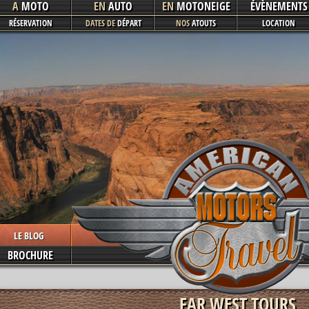
A
MOTO
EN
AUTO
EN
MOTONEIGE
ÉVÈNEMENTS
RÉSERVATION
DATES DE
DÉPART
NOS
ATOUTS
LOCATION
This page can't load Google Maps correctly.
OK
Do you own this website?
LE BLOG
BROCHURE
FAR WEST TOURS