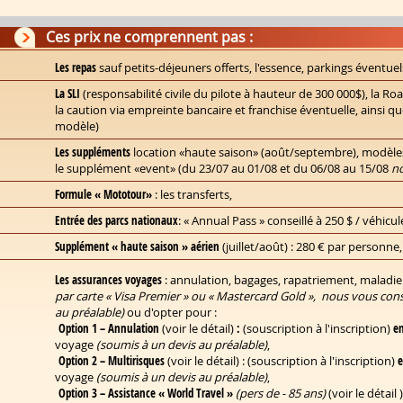
Ces prix ne comprennent pas :
Les repas
sauf petits-déjeuners offerts, l'essence, parkings éventuel
La SLI
(responsabilité civile du pilote à hauteur de 300 000$), la Roa
la caution via empreinte bancaire et franchise éventuelle, ainsi 
modèle)
Les suppléments
location «haute saison» (août/septembre), modèl
le supplément «event» (du 23/07 au 01/08 et du 06/08 au 15/08
no
Formule « Mototour»
: les transferts,
Entrée des parcs nationaux
: « Annual Pass » conseillé à 250 $ / véhicul
Supplément « haute saison » aérien
(juillet/août) : 280 € par personne,
Les assurances voyages
: annulation, bagages, rapatriement, maladie
par carte « Visa Premier » ou « Mastercard Gold », nous vous con
au préalable)
ou d'opter pour :
Option 1 – Annulation
(
voir le détail)
:
(souscription à l'inscription)
e
voyage
(soumis à un devis au préalable)
,
Option 2 – Multirisques
(
voir le détail
) : (souscription à l'inscription)
e
voyage
(soumis à un devis au préalable)
,
Option 3 –
Assistance « World Travel »
(pers de - 85 ans)
(
voir le détail )