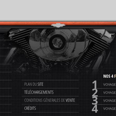
NOS 4
F
1
PLAN DU
SITE
VOYAGE
2
TÉLÉCHARGEMENTS
VOYAGE
3
CONDITIONS GÉNERALES DE
VENTE
VOYAGE
4
CRÉDITS
VOYAGES