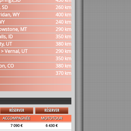
Springs,SD
430 km
, SD
260 km
eridan, WY
400 km
 WY
240 km
llowstone, MT
290 km
ls, ID
350 km
ty, UT
380 km
 > Vernal, UT
290 km
350 km
son, CO
380 km
370 km
RÉSERVER
RÉSERVER
ACCOMPAGNÉE
MOTOTOUR
7 090 €
6 430 €