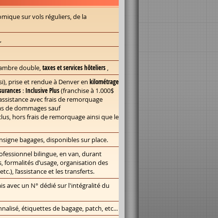
omique sur vols réguliers, de la
,
hambre double,
taxes et services hôteliers
,
i), prise et rendue à Denver en
kilométrage
ssurances
:
Inclusive Plus
(franchise à 1.000$
assistance avec frais de remorquage
 cas de dommages sauf
clus, hors frais de remorquage ainsi que le
nsigne bagages, disponibles sur place.
ofessionnel bilingue, en van, durant
es, formalités d’usage, organisation des
.), l’assistance et les transferts.
is avec un N° dédié sur l'intégralité du
nalisé, étiquettes de bagage, patch, etc...