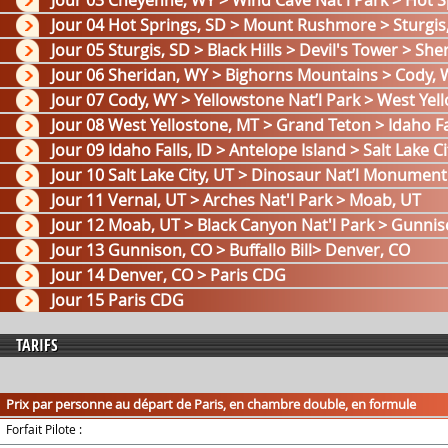
Jour 03 Cheyenne, WY > Wind Cave Nat'l Park > Hot 
Jour 04 Hot Springs, SD > Mount Rushmore > Sturgis
Jour 05 Sturgis, SD > Black Hills > Devil's Tower > Sh
Jour 06 Sheridan, WY > Bighorns Mountains > Cody,
Jour 07 Cody, WY > Yellowstone Nat’l Park > West Ye
Jour 08 West Yellostone, MT > Grand Teton > Idaho Fal
Jour 09 Idaho Falls, ID > Antelope Island > Salt Lake Ci
Jour 10 Salt Lake City, UT > Dinosaur Nat’l Monument
Jour 11 Vernal, UT > Arches Nat'l Park > Moab, UT
Jour 12 Moab, UT > Black Canyon Nat'l Park > Gunni
Jour 13 Gunnison, CO > Buffallo Bill> Denver, CO
Jour 14 Denver, CO > Paris CDG
Jour 15 Paris CDG
TARIFS
Prix par personne au départ de Paris, en chambre double, en formule
Forfait Pilote :