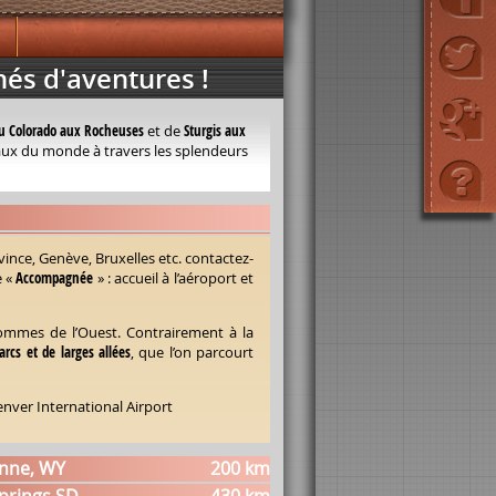
nés d'aventures !
u Colorado aux Rocheuses
et de
Sturgis aux
aux du monde à travers les splendeurs
vince, Genève, Bruxelles etc. contactez-
e «
Accompagnée
» : accueil à l’aéroport et
 hommes de l’Ouest. Contrairement à la
arcs et de larges allées
, que l’on parcourt
ver International Airport
enne, WY
200 km