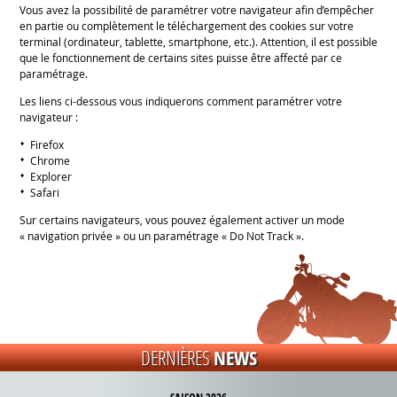
Vous avez la possibilité de paramétrer votre navigateur afin d’empêcher
en partie ou complètement le téléchargement des cookies sur votre
terminal (ordinateur, tablette, smartphone, etc.). Attention, il est possible
que le fonctionnement de certains sites puisse être affecté par ce
paramétrage.
Les liens ci-dessous vous indiquerons comment paramétrer votre
navigateur :
Firefox
Chrome
Explorer
Safari
Sur certains navigateurs, vous pouvez également activer un mode
« navigation privée » ou un paramétrage « Do Not Track ».
Les liens ci-dessous vous indiqueront comment paramétrer votre
périphérique mobile :
iOS
SURCHARGE CARBURANT 2026 :
Android
DERNIÈRES
NEWS
POUR EN SAVOIR PLUS :
Information sur les cookies sur le site de la CNIL
SAISON 2026