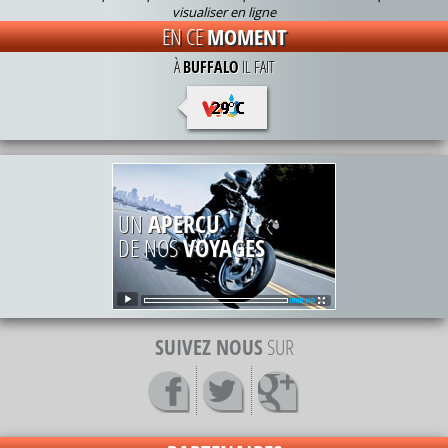
visualiser en ligne
Vous avez un projet de voyage pour 2026 ou 2027 ? Nous pouvons revoir
EN CE
MOMENT
avec vous votre itinéraire (demande à effectuer via le formulaire « Voyage
sur Mesure ») ou par email à amt(arobase)amtpromotion.fr et répondre à
À
BUFFALO
IL FAIT
vos éventuelles questions. Toute l'équipe se tient à votre disposition si
besoin.
Pour ne pas louper nos promotions ou offres spéciales, inscrivez vous à
notre newsletter.
UN
APERCU
DE NOS
VOYAGES
SUIVEZ NOUS
SUR