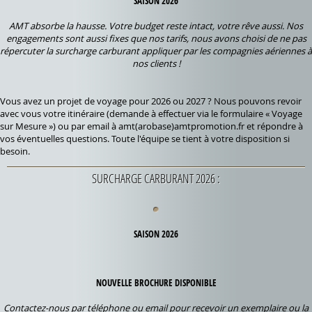
Information sur la directive européenne « paquet télécom » sur le site
de la CNIL
AMT absorbe la hausse. Votre budget reste intact, votre rêve aussi. Nos
Comment paramétrer votre navigateur pour limiter votre traçabilité
engagements sont aussi fixes que nos tarifs, nous avons choisi de ne pas
Pour toute autre information contactez-nous :
info@amtpromotion.fr
répercuter la surcharge carburant appliquer par les compagnies aériennes à
nos clients !
UNE QUESTION ?
Vous avez un projet de voyage pour 2026 ou 2027 ? Nous pouvons revoir
avec vous votre itinéraire (demande à effectuer via le formulaire « Voyage
sur Mesure ») ou par email à amt(arobase)amtpromotion.fr et répondre à
vos éventuelles questions. Toute l'équipe se tient à votre disposition si
besoin.
Pour ne pas louper nos promotions ou offres spéciales, inscrivez vous à
SURCHARGE CARBURANT 2026 :
notre newsletter.
SAISON 2026
AMT absorbe la hausse. Votre budget reste intact, votre rêve aussi. Nos
engagements sont aussi fixes que nos tarifs, nous avons choisi de ne pas
répercuter la surcharge carburant appliquer par les compagnies aériennes à
NOUVELLE BROCHURE DISPONIBLE
nos clients !
Contactez-nous par téléphone ou email pour recevoir un exemplaire ou la