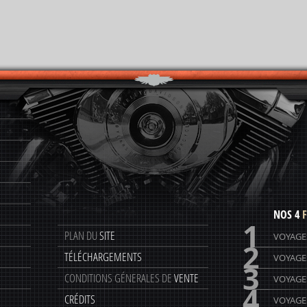
NOS 4
F
1
PLAN DU
SITE
VOYAGE
2
TÉLÉCHARGEMENTS
VOYAGE
3
CONDITIONS GÉNERALES DE
VENTE
VOYAGE
4
CRÉDITS
VOYAGES