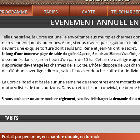
PROGRAMME
TARIFS
CARTE
TÉLÉCHARGE
EVENEMENT ANNUEL EN
Telle une sirène, la Corse est une île envoûtante aux multiples charmes do
ne reviennent jamais indemnes. Alors, si vous n'avez que le guidon à tenir et
devient une exquise torture dont seuls Eric, René et Jean-Mi ont le secret.
Le long d’une immense plage de sable du golfe d'Ajaccio, 6 nuits au Marina Viva Club,
q
disséminés dans le jardin fleuri d’un parc de 10 ha. Cet air de « village » aj
d'apprécier davantage les charmes de la Corse. L'hôtel dispose de 324 cha
de téléphone avec ligne directe, salle d'eau avec douche, coffre fort individu
La Corsica Road est basée sur une semaine de rencontres entre motards e
motocyclistes de tous horizons. Dans un état d'esprit convivial, de bonne 
Si vous souhaitez un autre mode de règlement, veuillez télécharger la demande d’inscr
TARIFS
Forfait par personne, en chambre double, en formule