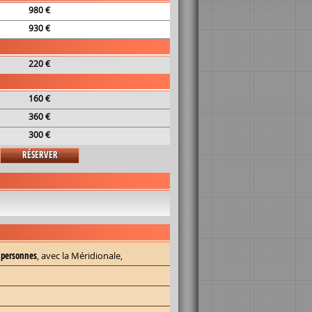
980 €
930 €
220 €
160 €
360 €
300 €
RÉSERVER
x personnes
, avec la Méridionale,