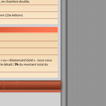
er, en chambre double,
enir (25e édition)
r » ou « Mastercard Gold », nous vous
 le détail)
: 5%
du montant total du