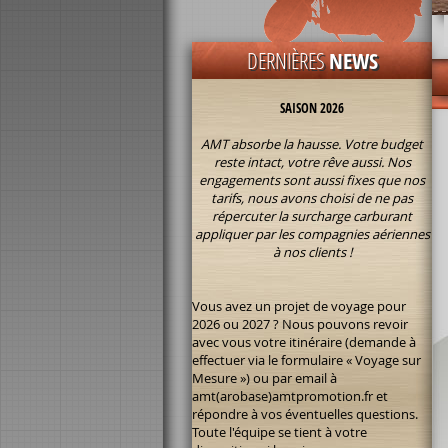
SURCHARGE CARBURANT 2026 :
DERNIÈRES
NEWS
SAISON 2026
AMT absorbe la hausse. Votre budget
reste intact, votre rêve aussi. Nos
engagements sont aussi fixes que nos
tarifs, nous avons choisi de ne pas
répercuter la surcharge carburant
appliquer par les compagnies aériennes
à nos clients !
Vous avez un projet de voyage pour
2026 ou 2027 ? Nous pouvons revoir
avec vous votre itinéraire (demande à
effectuer via le formulaire « Voyage sur
Mesure ») ou par email à
amt(arobase)amtpromotion.fr et
répondre à vos éventuelles questions.
Toute l'équipe se tient à votre
disposition si besoin.