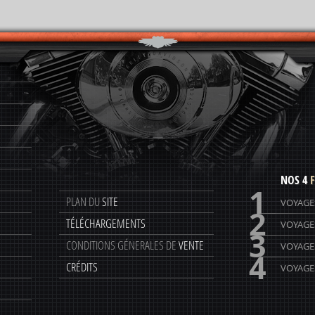
NOS 4
F
1
PLAN DU
SITE
VOYAGE
2
TÉLÉCHARGEMENTS
VOYAGE
3
CONDITIONS GÉNERALES DE
VENTE
VOYAGE
4
CRÉDITS
VOYAGES