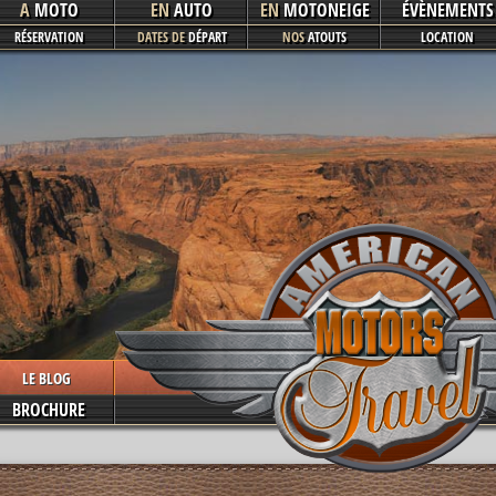
A
MOTO
EN
AUTO
EN
MOTONEIGE
ÉVÈNEMENTS
RÉSERVATION
DATES DE
DÉPART
NOS
ATOUTS
LOCATION
LE BLOG
BROCHURE