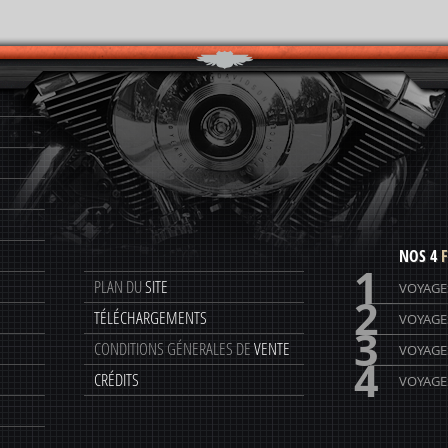
NOS 4
F
1
PLAN DU
SITE
VOYAGE
2
TÉLÉCHARGEMENTS
VOYAGE
3
CONDITIONS GÉNERALES DE
VENTE
VOYAGE
4
CRÉDITS
VOYAGES