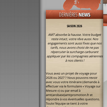
SURCHARGE CARBURANT 2026 :
DERNIÈRES
NEWS
SAISON 2026
AMT absorbe la hausse. Votre budget
reste intact, votre rêve aussi. Nos
engagements sont aussi fixes que nos
tarifs, nous avons choisi de ne pas
répercuter la surcharge carburant
appliquer par les compagnies aériennes
à nos clients !
Vous avez un projet de voyage pour
2026 ou 2027 ? Nous pouvons revoir
avec vous votre itinéraire (demande à
effectuer via le formulaire « Voyage sur
Mesure ») ou par email à
amt(arobase)amtpromotion.fr et
répondre à vos éventuelles questions.
Toute l'équipe se tient à votre
disposition si besoin.