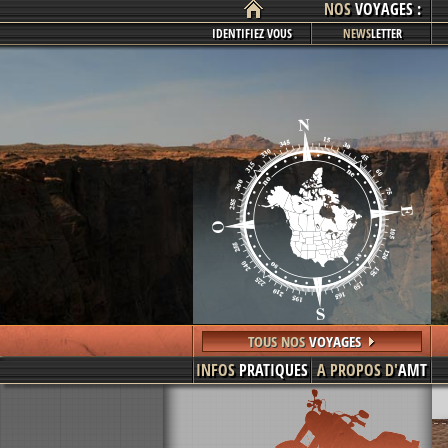
NOS
VOYAGES :
IDENTIFIEZ VOUS
NEWS
LETTER
TOUS NOS
VOYAGES
INFOS
PRATIQUES
A PROPOS D'
AMT