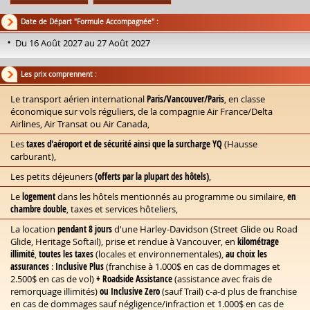
Date de Départ "Formule Accompagnée" :
Du 16 Août 2027 au 27 Août 2027
Les prix comprennent :
Le transport aérien international
Paris/Vancouver/Paris
, en classe
économique sur vols réguliers, de la compagnie Air France/Delta
Airlines, Air Transat ou Air Canada,
Les
taxes d'aéroport et de sécurité ainsi que la surcharge YQ
(Hausse
carburant),
Les petits déjeuners
(offerts par la plupart des hôtels)
,
Le
logement
dans les hôtels mentionnés au programme ou similaire,
en
chambre double
, taxes et services hôteliers,
La location
pendant 8 jours
d'une Harley-Davidson (Street Glide ou Road
Glide, Heritage Softail), prise et rendue à Vancouver, en
kilométrage
illimité
,
toutes les taxes
(locales et environnementales),
au choix les
assurances
:
Inclusive Plus
(franchise à 1.000$ en cas de dommages et
2.500$ en cas de vol)
+ Roadside Assistance
(assistance avec frais de
remorquage illimités)
ou Inclusive Zero
(sauf Trail) c-a-d plus de franchise
en cas de dommages sauf négligence/infraction et 1.000$ en cas de