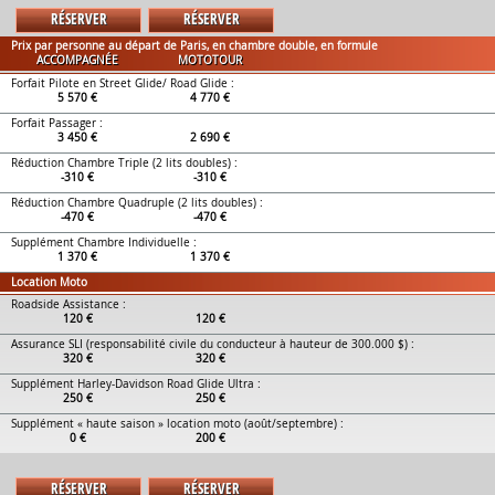
RÉSERVER
RÉSERVER
Prix par personne au départ de Paris, en chambre double, en formule
ACCOMPAGNÉE
MOTOTOUR
Forfait Pilote en Street Glide/ Road Glide :
5 570 €
4 770 €
Forfait Passager :
3 450 €
2 690 €
Réduction Chambre Triple (2 lits doubles) :
-310 €
-310 €
Réduction Chambre Quadruple (2 lits doubles) :
-470 €
-470 €
Supplément Chambre Individuelle :
1 370 €
1 370 €
Location Moto
Roadside Assistance :
120 €
120 €
Assurance SLI (responsabilité civile du conducteur à hauteur de 300.000 $) :
320 €
320 €
Supplément Harley-Davidson Road Glide Ultra :
250 €
250 €
Supplément « haute saison » location moto (août/septembre) :
0 €
200 €
RÉSERVER
RÉSERVER