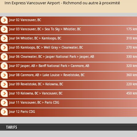
Inn Express Vancouver Airport - Richmond ou autre à proximité
Jour 02 Vancouver, BC
Jour 03 Vancouver, BC > Sea To Sky > Whistler, BC
175 km
Jour 04 Whistler, BC > Kamloops, BC
310 km
Jour 05 Kamloops, BC > Well Gray > Clearwater, BC
270 km
Jour 06 Clearwater, BC > Jasper National Park > Jasper, AB
330 km
Jour 07 Jasper, AB > Banff National Park > Canmore, AB
320 km
Jour 08 Canmore, AB > Lake Louise > Revelstoke, BC
360 km
Jour 09 Revelstoke, BC > Kelowna, BC
220 km
Jour 10 Kelowna, BC > Vancouver, BC
450 km
Jour 11 Vancouver, BC > Paris CDG
Jour 12 Paris CDG
TARIFS