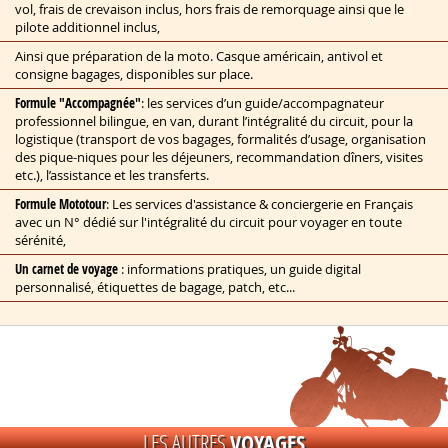
vol, frais de crevaison inclus, hors frais de remorquage ainsi que le
pilote additionnel inclus,
Ainsi que préparation de la moto. Casque américain, antivol et
consigne bagages, disponibles sur place.
Formule "Accompagnée"
: les services d’un guide/accompagnateur
professionnel bilingue, en van, durant l’intégralité du circuit, pour la
logistique (transport de vos bagages, formalités d’usage, organisation
des pique-niques pour les déjeuners, recommandation dîners, visites
etc.), l’assistance et les transferts.
Formule Mototour
: Les services d'assistance & conciergerie en Français
avec un N° dédié sur l'intégralité du circuit pour voyager en toute
sérénité,
Un carnet de voyage
: informations pratiques, un guide digital
personnalisé, étiquettes de bagage, patch, etc...
Ces prix ne comprennent pas :
Les repas
: sauf petits-déjeuners offerts, péages et parkings éventuels à
Vancouver, l'essence et frais de nature personnelle,
Les entrées et toutes autres visites éventuelles,
LES AUTRES
VOYAGES