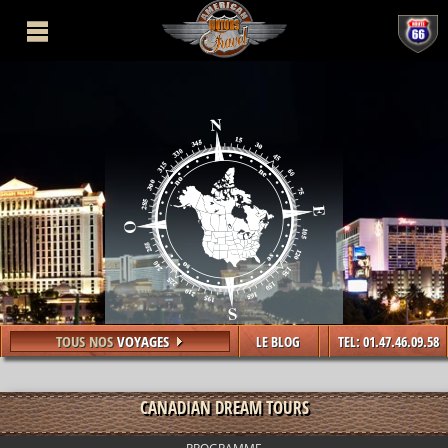
This page can't load Google Maps correctly.
OK
Do you own this website?
TOUS NOS
VOYAGES
LE BLOG
TEL: 01.47.46.09.58
CANADIAN DREAM TOURS