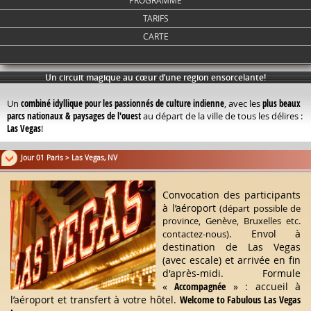
PROGRAMME
TARIFS
CARTE
Un circuit magique au cœur d’une région ensorcelante!
Un
combiné idyllique pour les passionnés de culture indienne
, avec les
plus beaux
parcs nationaux & paysages de l'ouest
au départ de la ville de tous les délires :
Las Vegas
!
Jour 01 Paris > Las Vegas, NV
Convocation des participants
à l’aéroport
(départ possible de
province, Genève, Bruxelles etc.
. Envol à
contactez-nous)
destination de Las Vegas
(avec escale) et arrivée en fin
d'après-midi. Formule
«
Accompagnée
» : accueil à
l’aéroport et transfert à votre hôtel.
Welcome to Fabulous Las Vegas