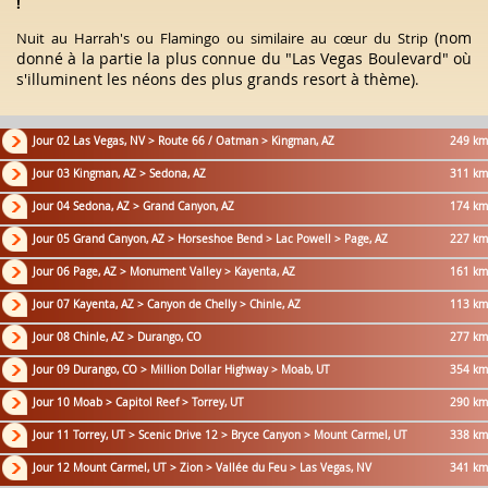
!
(nom
Nuit au Harrah's ou Flamingo ou similaire au cœur du Strip
donné à la partie la plus connue du "Las Vegas Boulevard" où
s'illuminent les néons des plus grands resort à thème)
.
Jour 02 Las Vegas, NV > Route 66 / Oatman > Kingman, AZ
249 km
Jour 03 Kingman, AZ > Sedona, AZ
311 km
Jour 04 Sedona, AZ > Grand Canyon, AZ
174 km
Jour 05 Grand Canyon, AZ > Horseshoe Bend > Lac Powell > Page, AZ
227 km
Jour 06 Page, AZ > Monument Valley > Kayenta, AZ
161 km
Jour 07 Kayenta, AZ > Canyon de Chelly > Chinle, AZ
113 km
Jour 08 Chinle, AZ > Durango, CO
277 km
Jour 09 Durango, CO > Million Dollar Highway > Moab, UT
354 km
Jour 10 Moab > Capitol Reef > Torrey, UT
290 km
Jour 11 Torrey, UT > Scenic Drive 12 > Bryce Canyon > Mount Carmel, UT
338 km
Jour 12 Mount Carmel, UT > Zion > Vallée du Feu > Las Vegas, NV
341 km