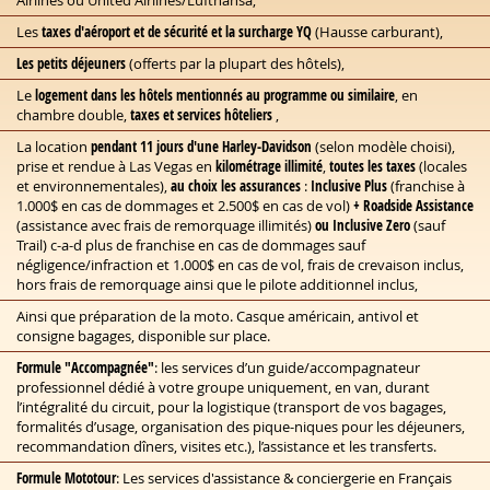
Airlines ou United Airlines/Lufthansa,
Les
taxes d'aéroport et de sécurité et la surcharge YQ
(Hausse carburant),
Les petits déjeuners
(offerts par la plupart des hôtels),
Le
logement dans les hôtels mentionnés au programme ou similaire
, en
chambre double,
taxes et services hôteliers
,
La location
pendant 11 jours d'une Harley-Davidson
(selon modèle choisi),
prise et rendue à Las Vegas en
kilométrage illimité
,
toutes les taxes
(locales
et environnementales),
au choix les assurances
:
Inclusive Plus
(franchise à
1.000$ en cas de dommages et 2.500$ en cas de vol)
+ Roadside Assistance
(assistance avec frais de remorquage illimités)
ou Inclusive Zero
(sauf
Trail) c-a-d plus de franchise en cas de dommages sauf
négligence/infraction et 1.000$ en cas de vol, frais de crevaison inclus,
hors frais de remorquage ainsi que le pilote additionnel inclus,
Ainsi que préparation de la moto. Casque américain, antivol et
consigne bagages, disponible sur place.
Formule "Accompagnée"
: les services d’un guide/accompagnateur
professionnel dédié à votre groupe uniquement, en van, durant
l’intégralité du circuit, pour la logistique (transport de vos bagages,
formalités d’usage, organisation des pique-niques pour les déjeuners,
recommandation dîners, visites etc.), l’assistance et les transferts.
Formule Mototour
: Les services d'assistance & conciergerie en Français