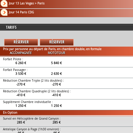
Jour 13 Las Vegas > Paris
Jour 14 Paris CDG
TARIFS
RÉSERVER
RÉSERVER
Prix par personne au départ de Paris, en chambre double, en formule
ACCOMPAGNÉE
MOTOTOUR
Forfait Pilote :
6 260 €
5 840 €
Forfait Passager :
3 530 €
2 630 €
Réduction Chambre Triple (2 lits doubles) :
-270 €
-270 €
Réduction Chambre Quadruple (2 lits doubles) :
-410 €
-410 €
Supplément Chambre individuelle :
1 250 €
1 250 €
En Option
Survol en Hélicoptère de Grand Canyon :
285 €
285 €
Antelope Canyon à Page (1h30 environ) :