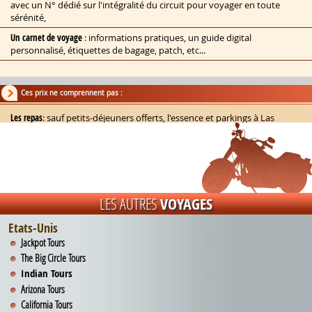
avec un N° dédié sur l'intégralité du circuit pour voyager en toute
sérénité,
Un carnet de voyage
: informations pratiques, un guide digital
personnalisé, étiquettes de bagage, patch, etc...
Ces prix ne comprennent pas :
Les repas
: sauf petits-déjeuners offerts, l'essence et parkings à Las
Vegas,
Resort Fee à Las Vegas
(obligatoire à régler sur place, environ 50$ par nuit
et par chambre),
La SLI
(responsabilité civile du pilote à hauteur de 300 000$), la
Roadside Assistance (sauf en Inclusive Plus), la caution via empreinte
LES AUTRES
VOYAGES
bancaire et franchise éventuelle, ainsi que la MMG (garanti premier
choix du modèle)
Etats-Unis
Les suppléments
location «haute saison» (août/septembre), modèles :
Jackpot Tours
«BMW/Pan America» (sur demande),
The Big Circle Tours
Indian Tours
Formule « Mototour»
: les transferts,
Arizona Tours
Entrée des parcs nationaux
: « Annual Pass » conseillé à 250 $ / véhicule et
California Tours
autres visites éventuelles,