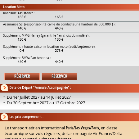
95 €
95 €
Location Moto
Roadside Assistance :
165 €
165 €
Assurance SLI (responsabilité civile du conducteur à hauteur de 300.000 $) :
440 €
440 €
Supplément MMG Harley (garanti le 1er choix du modèle) :
130 €
130 €
Supplément « haute saison » location moto (août/septembre) :
0 €
275 €
Supplément BMW/Pan America :
440 €
440 €
RÉSERVER
RÉSERVER
Date de Départ "Formule Accompagnée" :
Du 1er Juillet 2027 au 14 Juillet 2027
Du 30 Septembre 2027 au 13 Octobre 2027
Les prix comprennent :
Le transport aérien international
Paris/Las Vegas/Paris
, en classe
économique sur vols réguliers, de la compagnie Air France/Delta