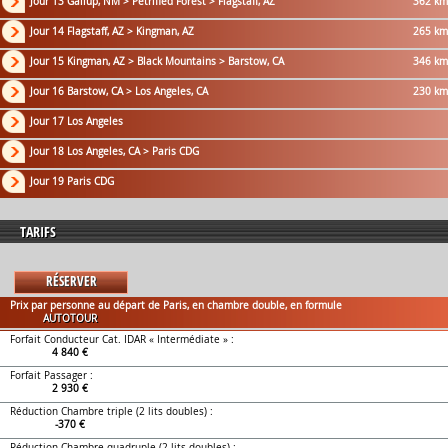
Jour 13 Gallup, NM > Petrified Forest > Flagstaff, AZ
362 km
Jour 14 Flagstaff, AZ > Kingman, AZ
265 km
Jour 15 Kingman, AZ > Black Mountains > Barstow, CA
346 km
Jour 16 Barstow, CA > Los Angeles, CA
230 km
Jour 17 Los Angeles
Jour 18 Los Angeles, CA > Paris CDG
Jour 19 Paris CDG
TARIFS
RÉSERVER
Prix par personne au départ de Paris, en chambre double, en formule
AUTOTOUR
Forfait Conducteur Cat. IDAR « Intermédiate » :
4 840 €
Forfait Passager :
2 930 €
Réduction Chambre triple (2 lits doubles) :
-370 €
Réduction Chambre quadruple (2 lits doubles) :