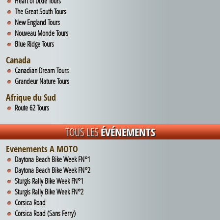
Heart of Dixie Tours
The Great South Tours
UNE QUESTION ?
New England Tours
Nouveau Monde Tours
Blue Ridge Tours
Canada
Canadian Dream Tours
Grandeur Nature Tours
Afrique du Sud
Route 62 Tours
TOUS LES
ÉVÉNEMENTS
Evenements A MOTO
Daytona Beach Bike Week FN°1
Daytona Beach Bike Week FN°2
Sturgis Rally Bike Week FN°1
Sturgis Rally Bike Week FN°2
Corsica Road
Corsica Road (Sans Ferry)