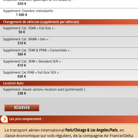
-550 €
Supplément Chambre individuelle :
1 690 €
Changement de véhicule (supplément par véhicule)
Supplément Cat. FDAR « Full-Size » :
50 €
Supplément Cat. MVAR « Van » :
510 €
Supplément Cat. STAR & PPAR « Convertible » :
560 €
Supplément Cat. SFAR « Standard SUV » :
610 €
Supplément Cat.FFAR « Full-Size SUV » :
630 €
Location Auto
Supplément «haute saison» location auto (juillet/août ) :
238 €
RÉSERVER
Les prix comprennent :
Le transport aérien international
Paris/Chicago & Los Angeles/Paris
, en
classe économique sur vols réguliers, de la compagnie Air France/Delta