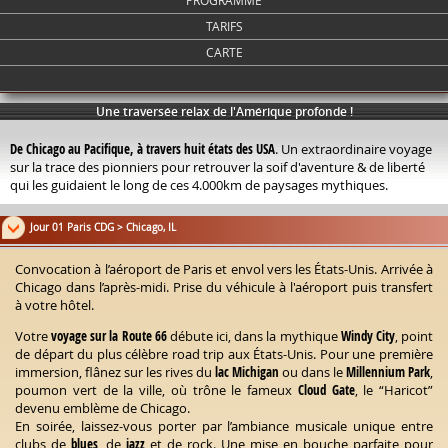
PROGRAMME
TARIFS
CARTE
Une traversée relax de l'Amérique profonde !
De Chicago au Pacifique, à travers huit états des USA
. Un extraordinaire voyage
sur la trace des pionniers pour retrouver la soif d'aventure & de liberté
qui les guidaient le long de ces 4.000km de paysages mythiques.
Jour 01 Paris CDG > Chicago, IL
Convocation à l’aéroport de Paris et envol vers les États-Unis. Arrivée à
Chicago dans l’après-midi. Prise du véhicule à l'aéroport puis transfert
à votre hôtel.
Votre
voyage sur la Route 66
débute ici, dans la mythique
Windy City
, point
de départ du plus célèbre road trip aux États-Unis. Pour une première
immersion, flânez sur les rives du
lac Michigan
ou dans le
Millennium Park
,
poumon vert de la ville, où trône le fameux
Cloud Gate
, le “Haricot”
devenu emblème de Chicago.
En soirée, laissez-vous porter par l’ambiance musicale unique entre
clubs de
blues
, de
jazz
et de rock. Une mise en bouche parfaite pour