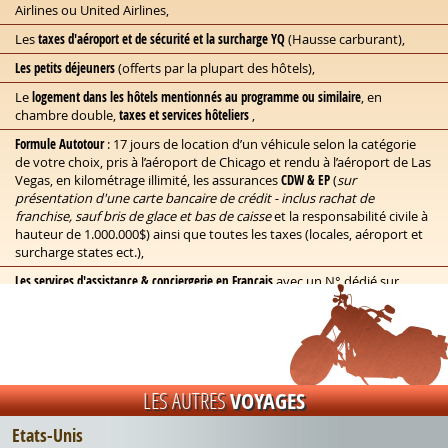
Airlines ou United Airlines,
Les
taxes d'aéroport et de sécurité et la surcharge YQ
(Hausse carburant),
Les petits déjeuners
(offerts par la plupart des hôtels),
Le
logement dans les hôtels mentionnés au programme ou similaire
, en
chambre double,
taxes et services hôteliers
,
Formule Autotour
: 17 jours de location d’un véhicule selon la catégorie
de votre choix, pris à l’aéroport de Chicago et rendu à l’aéroport de Las
Vegas, en kilométrage illimité, les assurances
CDW & EP
(
sur
présentation d'une carte bancaire de crédit - inclus rachat de
franchise, sauf bris de glace et bas de caisse
et la responsabilité civile à
hauteur de 1.000.000$) ainsi que toutes les taxes (locales, aéroport et
surcharge states ect.),
Les services d'assistance & conciergerie en Français
avec un N° dédié sur
l'intégralité du circuit pour voyager en toute sérénité,
Un carnet de voyage
: informations pratiques, un guide digital
personnalisé, étiquettes de bagage, etc...
LES AUTRES
VOYAGES
Ces prix ne comprennent pas :
Etats-Unis
Les repas
: sauf petits-déjeuners offerts, l'essence, visites et parkings (aux