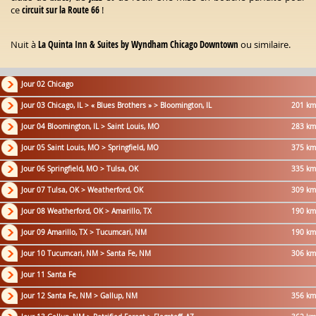
ce
circuit sur la Route 66
!
Nuit à
La Quinta Inn & Suites by Wyndham Chicago Downtown
ou similaire.
Jour 02 Chicago
Jour 03 Chicago, IL > « Blues Brothers » > Bloomington, IL
201 km
Jour 04 Bloomington, IL > Saint Louis, MO
283 km
Jour 05 Saint Louis, MO > Springfield, MO
375 km
Jour 06 Springfield, MO > Tulsa, OK
335 km
Jour 07 Tulsa, OK > Weatherford, OK
309 km
Jour 08 Weatherford, OK > Amarillo, TX
190 km
Jour 09 Amarillo, TX > Tucumcari, NM
190 km
Jour 10 Tucumcari, NM > Santa Fe, NM
306 km
Jour 11 Santa Fe
Jour 12 Santa Fe, NM > Gallup, NM
356 km