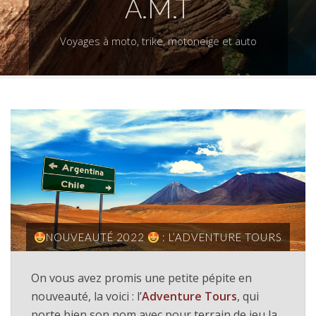
A.M.T
Voyages à moto, trike, motoneige et auto
NOUVEAUTÉ 2022
: L’ADVENTURE TOURS
On vous avez promis une petite pépite en
nouveauté, la voici : l’
Adventure Tours
, qui
porte bien son nom avec pour terrain de jeu la