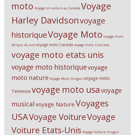
Voyage
moto
Voyage en voiture au Canada
Harley Davidson
voyage
Voyage Moto
historique
voyage moto
voyage moto Canada
afrique du sud
voyage moto Colorado
voyage moto etats unis
voyage moto historique
voyage
moto nature
voyage moto
Voyage Moto Oregon
voyage moto usa
voyage
Tennesse
Voyages
musical
voyage Nature
USA
Voyage Voiture
Voyage
Voiture Etats-Unis
Voyage Voiture Oregon