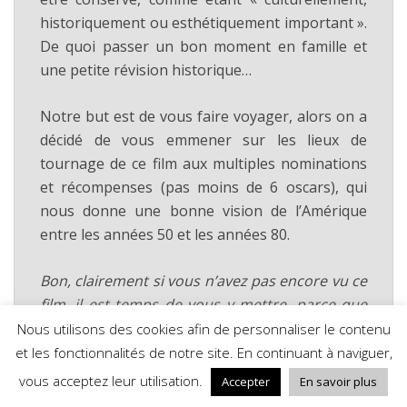
historiquement ou esthétiquement important ».
De quoi passer un bon moment en famille et
une petite révision historique…
Notre but est de vous faire voyager, alors on a
décidé de vous emmener sur les lieux de
tournage de ce film aux multiples nominations
et récompenses (pas moins de 6 oscars), qui
nous donne une bonne vision de l’Amérique
entre les années 50 et les années 80.
Bon, clairement si vous n’avez pas encore vu ce
film, il est temps de vous y mettre, parce que
déjà, c’est maintenant un film mythique et qu’il
Nous utilisons des cookies afin de personnaliser le contenu
est temps de combler cette lacune, mais aussi
et les fonctionnalités de notre site. En continuant à naviguer,
parce que l’on risque de vous spoiler …. Pour
vous acceptez leur utilisation.
Accepter
En savoir plus
les autres, en route pour revivre cette folle