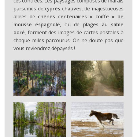
ces contrées. Les paysages composés de marais
parsemés de cy
près chauves
, de majestueuses
allées de
chênes centenaires « coiffé » de
mousse espagnole
, ou de p
lages au sable
doré
, forment des images de cartes postales à
chaque miles parcourus. On ne doute pas que
vous reviendrez dépaysés !