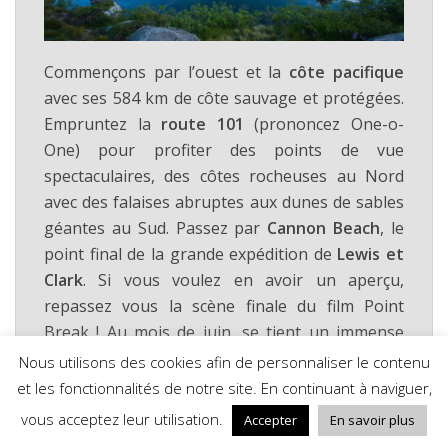
Commençons par l’ouest et la
côte pacifique
avec ses 584 km de côte sauvage et protégées.
Empruntez la
route 101
(prononcez One-o-
One) pour profiter des points de vue
spectaculaires, des côtes rocheuses au Nord
avec des falaises abruptes aux dunes de sables
géantes au Sud. Passez par
Cannon Beach
, le
point final de la grande expédition de
Lewis et
Clark
. Si vous voulez en avoir un aperçu,
repassez vous la scène finale du film Point
Break ! Au mois de juin, se tient un immense
concours de château de sable. Sur la côte, il y a
Nous utilisons des cookies afin de personnaliser le contenu
plein de choses à faire :
visite de phares
et les fonctionnalités de notre site. En continuant à naviguer,
(Yaquina Head, Heceta Head),
croisière
vous acceptez leur utilisation.
Accepter
En savoir plus
d’observation des baleines ou des lions de