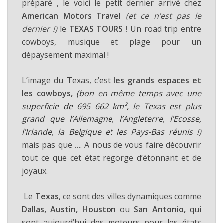
préparé , le voici le petit dernier arrivé chez
American Motors Travel
(et ce n’est pas le
dernier !)
le
TEXAS TOURS !
Un road trip entre
cowboys, musique et plage pour un
dépaysement maximal !
L’image du Texas, c’est
les grands espaces et
les cowboys,
(bon en même temps avec une
superficie de 695 662 km², le Texas est plus
grand que l’Allemagne, l’Angleterre, l’Ecosse,
l’Irlande, la Belgique et les Pays-Bas réunis !
)
mais pas que …. A nous de vous faire découvrir
tout ce que cet état regorge d’étonnant et de
joyaux.
Le
Texas
, ce sont des villes dynamiques comme
Dallas, Austin, Houston
ou
San Antonio,
qui
sont aujourd’hui des moteurs pour les états