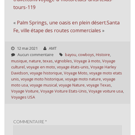
tours-119
«
Palm Springs, une oasis en plein désert.
Santa
Fe, ville étape des routes commerciales
»
12 mai 2021
AMT
Aucun commentaire
bayou
,
cowboys
,
Histoire
,
musique
,
nature
,
texas
,
vignobles
,
Voyage à moto
,
Voyage
culturel
,
voyage en moto
,
voyage états-unis
,
Voyage Harley
Davidson
,
voyage historique
,
Voyage Moto
,
voyage moto etats
unis
,
voyage moto historique
,
voyage moto nature
,
voyage
moto usa
,
voyage musical
,
voyage Nature
,
voyage Texas
,
Voyage Voiture
,
Voyage Voiture Etats-Unis
,
Voyage voiture usa
,
Voyages USA
COMMENTAIRE
*