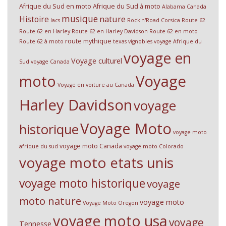
Afrique du Sud en moto
Afrique du Sud à moto
Alabama
Canada
musique
nature
Histoire
lacs
Rock'n'Road Corsica
Route 62
Route 62 en Harley
Route 62 en Harley Davidson
Route 62 en moto
route mythique
Route 62 à moto
texas
vignobles
voyage Afrique du
voyage en
Voyage culturel
Sud
voyage Canada
Voyage
moto
Voyage en voiture au Canada
Harley Davidson
voyage
Voyage Moto
historique
voyage moto
voyage moto Canada
afrique du sud
voyage moto Colorado
voyage moto etats unis
voyage moto historique
voyage
moto nature
voyage moto
Voyage Moto Oregon
voyage moto usa
voyage
Tennesse