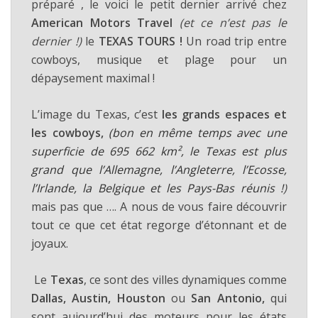
préparé , le voici le petit dernier arrivé chez
American Motors Travel
(et ce n’est pas le
dernier !)
le
TEXAS TOURS !
Un road trip entre
cowboys, musique et plage pour un
dépaysement maximal !
L’image du Texas, c’est
les grands espaces et
les cowboys,
(bon en même temps avec une
superficie de 695 662 km², le Texas est plus
grand que l’Allemagne, l’Angleterre, l’Ecosse,
l’Irlande, la Belgique et les Pays-Bas réunis !
)
mais pas que …. A nous de vous faire découvrir
tout ce que cet état regorge d’étonnant et de
joyaux.
Le
Texas
, ce sont des villes dynamiques comme
Dallas, Austin, Houston
ou
San Antonio,
qui
sont aujourd’hui des moteurs pour les états