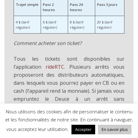
Trajet simple
Pass 2
Pass 24
Pass 3 jours
heures
heures
4 $ (tarif
6 $ (tarif
8 $ (tarif
20 $ (tarif
régulier)
régulier)
régulier)
régulier)
Comment acheter son ticket?
Tous les tickets sont disponibles sur
l’application
rideRTC.
Plusieurs arrêts vous
proposeront des distributeurs automatiques,
dans lesquels vous pourrez payer en CB ou en
cash (l’appareil rend la monnaie). Si jamais vous
empruntez le Deuce à un arrêt sans
distributeurs, vous pourrez acheter un ticket
Nous utilisons des cookies afin de personnaliser le contenu
auprès du chauffeur mais uniquement en cash
et les fonctionnalités de notre site. En continuant à naviguer,
et
avec l’appoint
. Pour connaître les arrêts
vous acceptez leur utilisation.
Accepter
En savoir plus
disposant d’un distributeur, regardez sur le