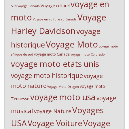
voyage en
Voyage culturel
Sud
voyage Canada
Voyage
moto
Voyage en voiture au Canada
Harley Davidson
voyage
Voyage Moto
historique
voyage moto
voyage moto Canada
afrique du sud
voyage moto Colorado
voyage moto etats unis
voyage moto historique
voyage
moto nature
voyage moto
Voyage Moto Oregon
voyage moto usa
voyage
Tennesse
Voyages
musical
voyage Nature
USA
Voyage Voiture
Voyage