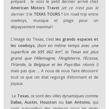
préparé , le voici le petit dernier arrivé chez
American Motors Travel
(et ce n’est pas le
dernier !)
le
TEXAS TOURS !
Un road trip entre
cowboys, musique et plage pour un
dépaysement maximal !
L’image du Texas, c’est
les grands espaces et
les cowboys,
(bon en même temps avec une
superficie de 695 662 km², le Texas est plus
grand que l’Allemagne, l’Angleterre, l’Ecosse,
l’Irlande, la Belgique et les Pays-Bas réunis !
)
mais pas que …. A nous de vous faire découvrir
tout ce que cet état regorge d’étonnant et de
joyaux.
Le
Texas
, ce sont des villes dynamiques comme
Dallas, Austin, Houston
ou
San Antonio,
qui
sont aujourd’hui des moteurs pour les états