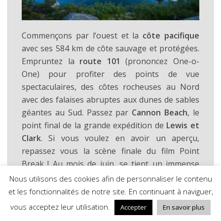
Commençons par l’ouest et la
côte pacifique
avec ses 584 km de côte sauvage et protégées.
Empruntez la
route 101
(prononcez One-o-
One) pour profiter des points de vue
spectaculaires, des côtes rocheuses au Nord
avec des falaises abruptes aux dunes de sables
géantes au Sud. Passez par
Cannon Beach
, le
point final de la grande expédition de
Lewis et
Clark
. Si vous voulez en avoir un aperçu,
repassez vous la scène finale du film Point
Break ! Au mois de juin, se tient un immense
concours de château de sable. Sur la côte, il y a
Nous utilisons des cookies afin de personnaliser le contenu
plein de choses à faire :
visite de phares
et les fonctionnalités de notre site. En continuant à naviguer,
(Yaquina Head, Heceta Head),
croisière
vous acceptez leur utilisation.
Accepter
En savoir plus
d’observation des baleines ou des lions de