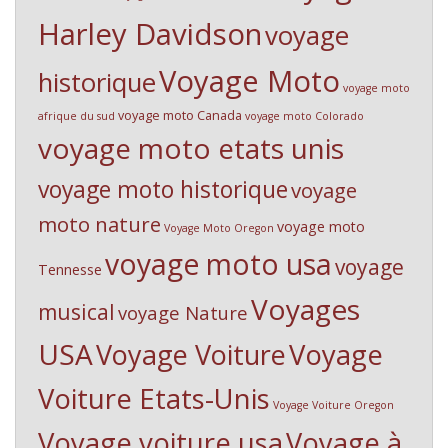
Harley Davidson
voyage
Voyage Moto
historique
voyage moto
voyage moto Canada
afrique du sud
voyage moto Colorado
voyage moto etats unis
voyage moto historique
voyage
moto nature
voyage moto
Voyage Moto Oregon
voyage moto usa
voyage
Tennesse
Voyages
musical
voyage Nature
USA
Voyage Voiture
Voyage
Voiture Etats-Unis
Voyage Voiture Oregon
Voyage voiture usa
Voyage à