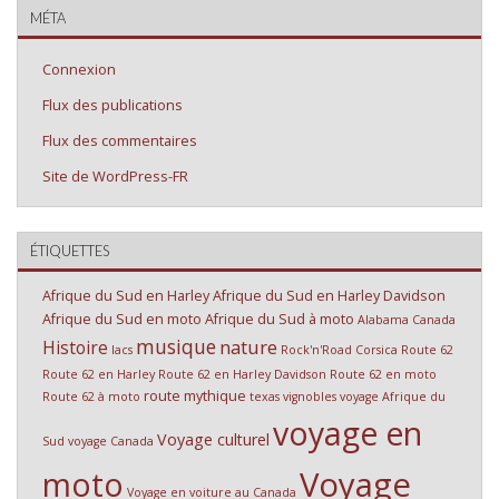
MÉTA
Connexion
Flux des publications
Flux des commentaires
Site de WordPress-FR
ÉTIQUETTES
Afrique du Sud en Harley
Afrique du Sud en Harley Davidson
Afrique du Sud en moto
Afrique du Sud à moto
Alabama
Canada
musique
nature
Histoire
lacs
Rock'n'Road Corsica
Route 62
Route 62 en Harley
Route 62 en Harley Davidson
Route 62 en moto
route mythique
Route 62 à moto
texas
vignobles
voyage Afrique du
voyage en
Voyage culturel
Sud
voyage Canada
Voyage
moto
Voyage en voiture au Canada