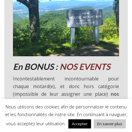
En BONUS
:
NOS EVENTS
Incontestablement incontournable pour
chaque motard(e), et donc hors catégorie
(impossible de leur assigner une place)
nos
évènements
sont une expérience en soit
, au-
Nous utilisons des cookies afin de personnaliser le contenu
delà de la zone géographique concernée.
et les fonctionnalités de notre site. En continuant à naviguer,
Voyager lors d’une
concentration moto aux
vous acceptez leur utilisation.
Accepter
En savoir plus
USA
est une
occasion unique de vivre
un