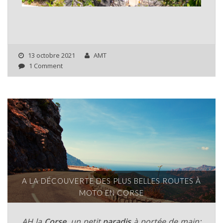
13 octobre 2021
AMT
1 Comment
A LA DÉCOUVERTE DES PLUS BELLES ROUTES À
MOTO EN CORSE
AH la
Corse
, un petit
paradis
à portée de main: