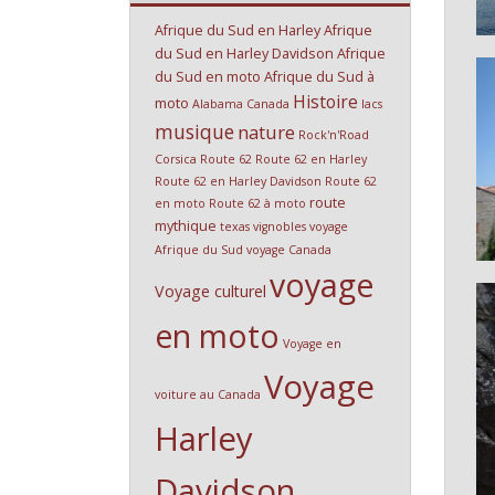
Afrique du Sud en Harley
Afrique
du Sud en Harley Davidson
Afrique
du Sud en moto
Afrique du Sud à
Histoire
moto
Alabama
Canada
lacs
musique
nature
Rock'n'Road
Corsica
Route 62
Route 62 en Harley
Route 62 en Harley Davidson
Route 62
route
en moto
Route 62 à moto
mythique
texas
vignobles
voyage
Afrique du Sud
voyage Canada
voyage
Voyage culturel
en moto
Voyage en
Voyage
voiture au Canada
Harley
Davidson