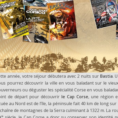
tte année, votre séjour débutera avec 2 nuits sur
Bastia
. 
us pourrez découvrir la ville en vous baladant sur le vieux p
uverneurs ou déguster les spécialité Corse en vous baladan
int de départ pour découvrir
le Cap Corse
, une région 
tuée au Nord est de l’île, la péninsule fait 40 km de long su
 chaîne de montagnes de la Serra culminant à 1322 m. La rou
X° siècle, le Cap Corse a donc su conserver son identité p