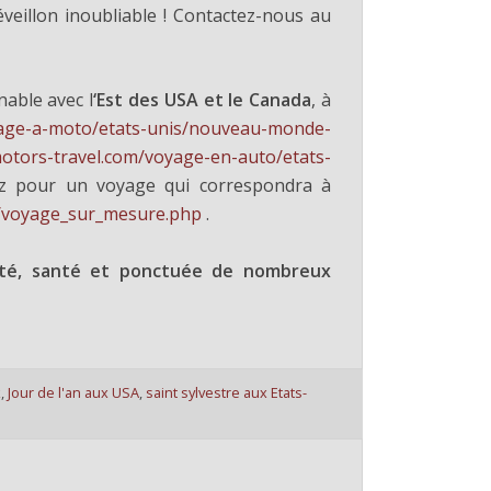
veillon inoubliable ! Contactez-nous au
able avec l
‘Est des USA et le Canada
, à
yage-a-moto/etats-unis/nouveau-monde-
otors-travel.com/voyage-en-auto/etats-
z pour un voyage qui correspondra à
v
oyage_sur_mesure.php
.
ité, santé et ponctuée de nombreux
k
,
Jour de l'an aux USA
,
saint sylvestre aux Etats-