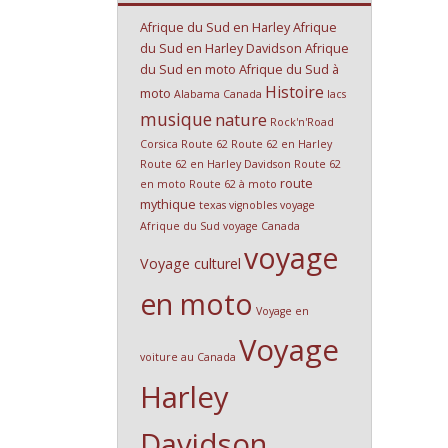
Afrique du Sud en Harley
Afrique
du Sud en Harley Davidson
Afrique
du Sud en moto
Afrique du Sud à
Histoire
moto
Alabama
Canada
lacs
musique
nature
Rock'n'Road
Corsica
Route 62
Route 62 en Harley
Route 62 en Harley Davidson
Route 62
route
en moto
Route 62 à moto
mythique
texas
vignobles
voyage
Afrique du Sud
voyage Canada
voyage
Voyage culturel
en moto
Voyage en
Voyage
voiture au Canada
Harley
Davidson