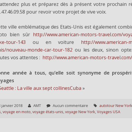
attendez plus et préparez dès à présent votre prochain ré
.47.46.09.58 pour revoir votre projet de vive voix.
tte ville emblématique des Etats-Unis est également combin
oto bien sûr
http://www.american-motors-travel.com/vo
ke-tour-143
ou en voiture
http://www.american-m
is/nouveau-monde-car-tour-182
ou les deux, sinon opte
utes vos attentes :
http://www.american-motors-travel.c
om/
onne année à tous, qu’elle soit synonyme de prospér
oyages
Seattle : La ville aux sept collines
Cuba
»
 janvier 2018
AMT
Aucun commentaire
autotour New Yor
s
,
voyage en moto
,
voyage états-unis
,
voyage New York
,
Voyages USA