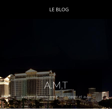
LE BLOG
A.M.T
Voyages à moto, trike, motoneige et auto