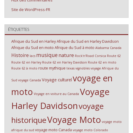
Site de WordPress-FR
ÉTIQUETTES
Afrique du Sud en Harley
Afrique du Sud en Harley Davidson
Afrique du Sud en moto
Afrique du Sud à moto
Alabama
Canada
musique
nature
Histoire
lacs
Rock'n'Road Corsica
Route 62
Route 62 en Harley
Route 62 en Harley Davidson
Route 62 en moto
route mythique
Route 62 à moto
texas
vignobles
voyage Afrique du
voyage en
Voyage culturel
Sud
voyage Canada
Voyage
moto
Voyage en voiture au Canada
Harley Davidson
voyage
Voyage Moto
historique
voyage moto
voyage moto Canada
afrique du sud
voyage moto Colorado