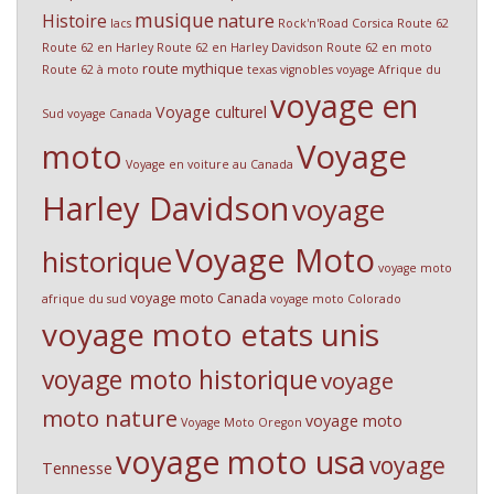
musique
nature
Histoire
lacs
Rock'n'Road Corsica
Route 62
Route 62 en Harley
Route 62 en Harley Davidson
Route 62 en moto
route mythique
Route 62 à moto
texas
vignobles
voyage Afrique du
voyage en
Voyage culturel
Sud
voyage Canada
Voyage
moto
Voyage en voiture au Canada
Harley Davidson
voyage
Voyage Moto
historique
voyage moto
voyage moto Canada
afrique du sud
voyage moto Colorado
voyage moto etats unis
voyage moto historique
voyage
moto nature
voyage moto
Voyage Moto Oregon
voyage moto usa
voyage
Tennesse